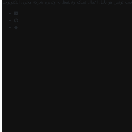
فيت تونس هو دليل أعمال تملكه وتحتفظ به وتديره
شركة مخزن التكنولوجيا