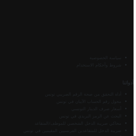
سياسة الخصوصية
شروط وأحكام الاستخدام
أدواتنا
أداة التحقق من صحة الرقم الضريبي تونس
محول رقم الحساب الآيبان في تونس
أسعار صرف الدينار التونسي
البحث عن الرمز البريدي في تونس
محاكي ضريبة الدخل الشخصي للموظف/المتقاعد
ضريبة الدخل للمتقاعدين الفرنسيين المقيمين في تونس