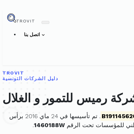
TROVIT
اتصل بنا
TROVIT
دليل الشركات التونسية
ركة رميس للتمور و الغلال
B19114562
. تم تأسيسها في 24 ماي 2016 برأس
طني للمؤسسات تحت الرقم
1460188W
.