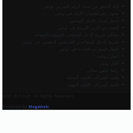
أداة التحقق من صحة الرقم الضريبي تونس
محول رقم الحساب الآيبان في تونس
أسعار صرف الدينار التونسي
البحث عن الرمز البريدي في تونس
محاكي ضريبة الدخل الشخصي للموظف/المتقاعد
ضريبة الدخل للمتقاعدين الفرنسيين المقيمين في تونس
أسعار السيارات الجديدة في تونس
أخبار تروفيت
أخبار تونس
رابط خلفي مجاني
قائمة الشركات الأهلية المحلية
قائمة الشركات الأهلية الجهوية
2025 © Trovit. All Rights Reserved.
Powered By
MegaWeb
.