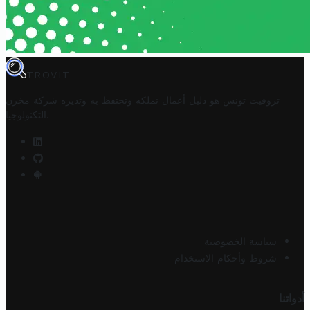
TROVIT
تروفيت تونس هو دليل أعمال تملكه وتحتفظ به وتديره
شركة مخزن
.
التكنولوجيا
سياسة الخصوصية
شروط وأحكام الاستخدام
أدواتنا