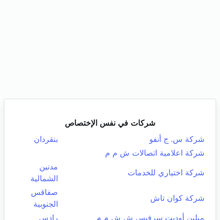
شركات في نفس الإختصاص
شركة س. ج أنفو
بنقردان
شركة اعلامية اتصالات ش م م
مدنين
شركة اختياري للخدمات
الشمالية
صفاقس
شركة كوان تاش
الجنوبية
ميلين أوديت سرفيس ش ش م م
رادس