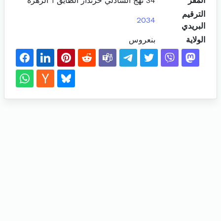
المقر
34 نهج الشادلي خزندار الطايق 1 الزهرة
الترقيم
2034
البريدي
الولاية
بنعروس