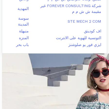
شركة FOREVER CONSULTING غير
المهدية
مقيمة ش ش م م
سوسة
STE MECH 2 COM
المدينة
اف كودينق
منيهلة
التونسية للهوية على الانترنت
المنزه
ايزي فور يو صلوشنز
باب بحر