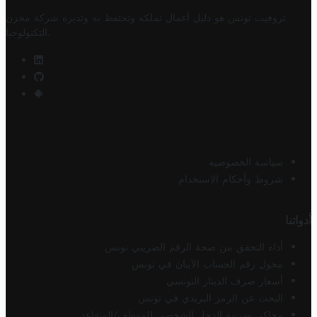
تروفيت تونس هو دليل أعمال تملكه وتحتفظ به وتديره
شركة مخزن
.
التكنولوجيا
سياسة الخصوصية
شروط وأحكام الاستخدام
أدواتنا
أداة التحقق من صحة الرقم الضريبي تونس
محول رقم الحساب الآيبان في تونس
أسعار صرف الدينار التونسي
البحث عن الرمز البريدي في تونس
محاكي ضريبة الدخل الشخصي للموظف/المتقاعد