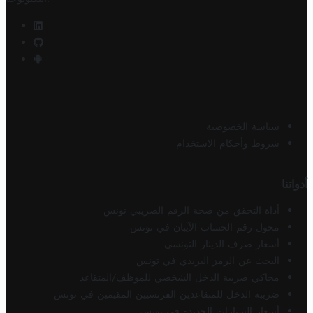
سياسة الخصوصية
شروط وأحكام الاستخدام
أدواتنا
أداة التحقق من صحة الرقم الضريبي تونس
محول رقم الحساب الآيبان في تونس
أسعار صرف الدينار التونسي
البحث عن الرمز البريدي في تونس
محاكي ضريبة الدخل الشخصي للموظف/المتقاعد
ضريبة الدخل للمتقاعدين الفرنسيين المقيمين في تونس
أسعار السيارات الجديدة في تونس