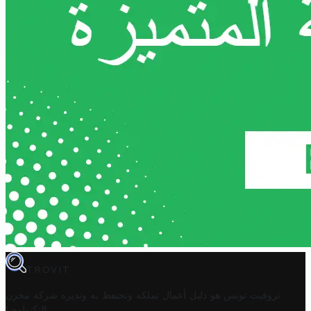
TROVIT
تروفيت تونس هو دليل أعمال تملكه وتحتفظ به وتديره
شركة مخزن
.
التكنولوجيا