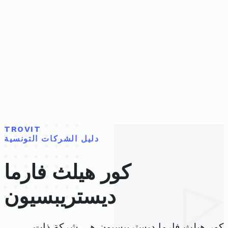
TROVIT
دليل الشركات التونسية
كور هيلث فارما
ديستريبسيون
كور هيلث فارما ديستريبسيون هي شركة ذات