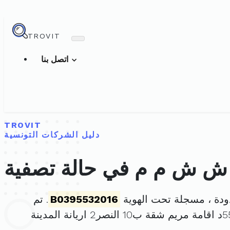
TROVIT
اتصل بنا
TROVIT
دليل الشركات التونسية
ش ش م م في حالة تصفية
دة ، مسجلة تحت الهوية
B0395532016
. تم
، ويقع مقرها الرئيسي في نهج محمد رشاد الباجي عد55د اقامة مريم شقة ب10 النصر2 اريانة المدينة