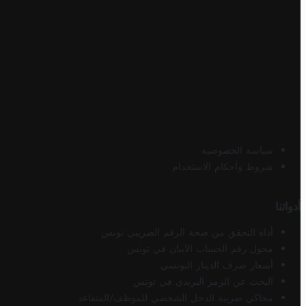
سياسة الخصوصية
شروط وأحكام الاستخدام
أدواتنا
أداة التحقق من صحة الرقم الضريبي تونس
محول رقم الحساب الآيبان في تونس
أسعار صرف الدينار التونسي
البحث عن الرمز البريدي في تونس
محاكي ضريبة الدخل الشخصي للموظف/المتقاعد