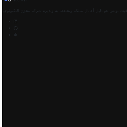
TROVIT
فيت تونس هو دليل أعمال تملكه وتحتفظ به وتديره
شركة مخزن التكنولوجيا