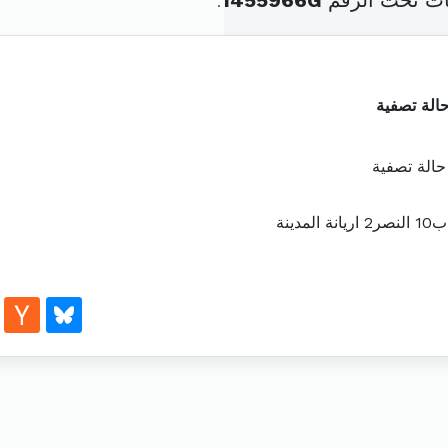
ات تحت الرقم
1455966G
.
لة تصفية
الة تصفية