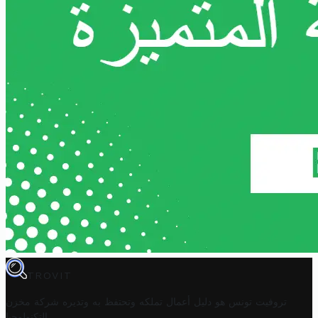
TROVIT
تروفيت تونس هو دليل أعمال تملكه وتحتفظ به وتديره
شركة مخزن
.
التكنولوجيا