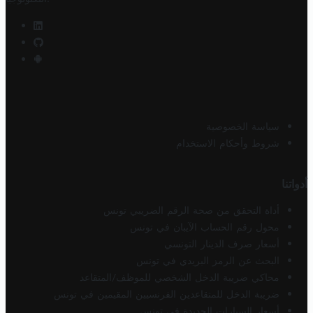
سياسة الخصوصية
شروط وأحكام الاستخدام
أدواتنا
أداة التحقق من صحة الرقم الضريبي تونس
محول رقم الحساب الآيبان في تونس
أسعار صرف الدينار التونسي
البحث عن الرمز البريدي في تونس
محاكي ضريبة الدخل الشخصي للموظف/المتقاعد
ضريبة الدخل للمتقاعدين الفرنسيين المقيمين في تونس
أسعار السيارات الجديدة في تونس