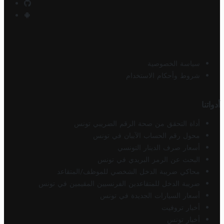
سياسة الخصوصية
شروط وأحكام الاستخدام
أدواتنا
أداة التحقق من صحة الرقم الضريبي تونس
محول رقم الحساب الآيبان في تونس
أسعار صرف الدينار التونسي
البحث عن الرمز البريدي في تونس
محاكي ضريبة الدخل الشخصي للموظف/المتقاعد
ضريبة الدخل للمتقاعدين الفرنسيين المقيمين في تونس
أسعار السيارات الجديدة في تونس
أخبار تروفيت
أخبار تونس