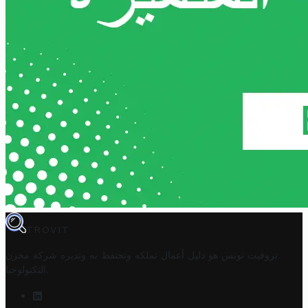
TROVIT
تروفيت تونس هو دليل أعمال تملكه وتحتفظ به وتديره
شركة مخزن
.
التكنولوجيا