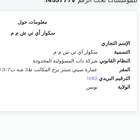
للمؤسسات تحت الرقم
1453777V
.
معلومات حول
سكوار أي تي ش م م
الإسم التجاري
التسمية
سكوار أي تي ش م م
النظام القانوني
شركة ذات المسؤولية المحدودة
المقر
عمارة سيتي سنتر برج المكاتب ط3 شة ب7-3 المركز العمراني الشمالي المنزه
الترقيم البريدي
1082
الولاية
تونس