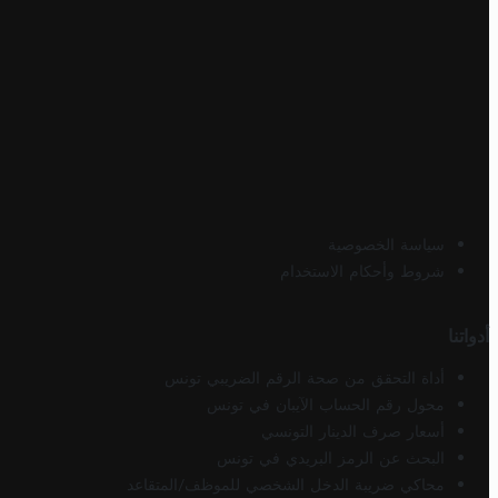
سياسة الخصوصية
شروط وأحكام الاستخدام
أدواتنا
أداة التحقق من صحة الرقم الضريبي تونس
محول رقم الحساب الآيبان في تونس
أسعار صرف الدينار التونسي
البحث عن الرمز البريدي في تونس
محاكي ضريبة الدخل الشخصي للموظف/المتقاعد