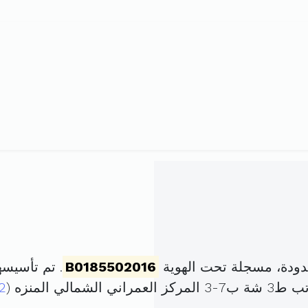
ودة، مسجلة تحت الهوية
B0185502016
. تم تأسيسها في 19 أفريل 016
 المنزه (
2