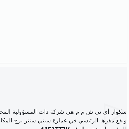
سكوار أي تي ش م م هي شركة ذات المسؤولية المحد
ويقع مقرها الرئيسي في عمارة سيتي سنتر برج المكاتب ط3 شة ب7-3 المركز العمراني الشمالي