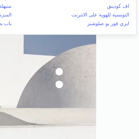
اف كودينق
منيهلة
التونسية للهوية على الانترنت
المنزه
ايزي فور يو صلوشنز
باب ب