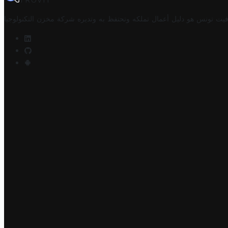
TROVIT
فيت تونس هو دليل أعمال تملكه وتحتفظ به وتديره
شركة مخزن التكنولوجيا