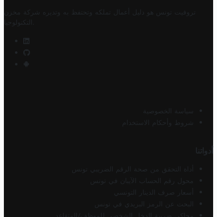
تروفيت تونس هو دليل أعمال تملكه وتحتفظ به وتديره
شركة مخزن
.
التكنولوجيا
سياسة الخصوصية
شروط وأحكام الاستخدام
أدواتنا
أداة التحقق من صحة الرقم الضريبي تونس
محول رقم الحساب الآيبان في تونس
أسعار صرف الدينار التونسي
البحث عن الرمز البريدي في تونس
محاكي ضريبة الدخل الشخصي للموظف/المتقاعد