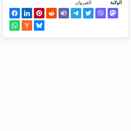
الولاية
القيروان