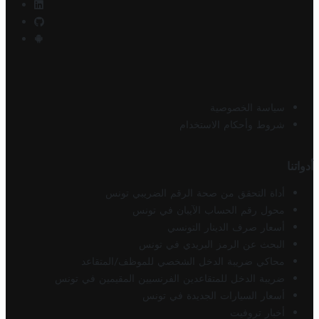
سياسة الخصوصية
شروط وأحكام الاستخدام
أدواتنا
أداة التحقق من صحة الرقم الضريبي تونس
محول رقم الحساب الآيبان في تونس
أسعار صرف الدينار التونسي
البحث عن الرمز البريدي في تونس
محاكي ضريبة الدخل الشخصي للموظف/المتقاعد
ضريبة الدخل للمتقاعدين الفرنسيين المقيمين في تونس
أسعار السيارات الجديدة في تونس
أخبار تروفيت