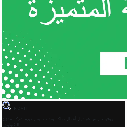
TROVIT
تروفيت تونس هو دليل أعمال تملكه وتحتفظ به وتديره
شركة مخزن
.
التكنولوجيا