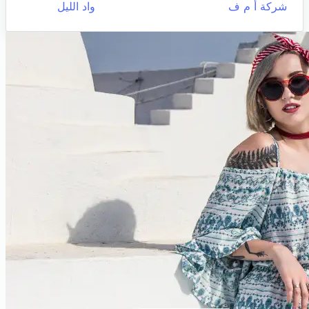
شركة أ م ف
واد الليل