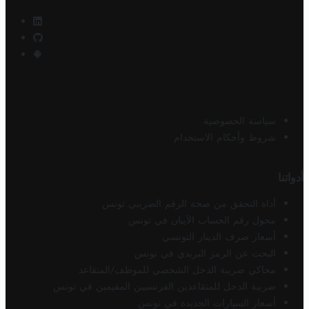
سياسة الخصوصية
شروط وأحكام الاستخدام
أدواتنا
أداة التحقق من صحة الرقم الضريبي تونس
محول رقم الحساب الآيبان في تونس
أسعار صرف الدينار التونسي
البحث عن الرمز البريدي في تونس
محاكي ضريبة الدخل الشخصي للموظف/المتقاعد
ضريبة الدخل للمتقاعدين الفرنسيين المقيمين في تونس
أسعار السيارات الجديدة في تونس