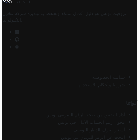
TROVIT
تروفيت تونس هو دليل أعمال تملكه وتحتفظ به وتديره
شركة مخزن
.
التكنولوجيا
سياسة الخصوصية
شروط وأحكام الاستخدام
أدواتنا
أداة التحقق من صحة الرقم الضريبي تونس
محول رقم الحساب الآيبان في تونس
أسعار صرف الدينار التونسي
البحث عن الرمز البريدي في تونس