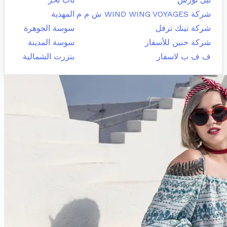
شركة WIND WING VOYAGES ش م م
المهدية
شركة تينك ترفل
سوسة الجوهرة
شركة حنين للأسفار
سوسة المدينة
ف ف ب لاسفار
بنزرت الشمالية