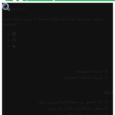
TROVIT
تروفيت تونس هو دليل أعمال تملكه وتحتفظ به وتديره
شركة مخزن
.
التكنولوجيا
سياسة الخصوصية
شروط وأحكام الاستخدام
أدواتنا
أداة التحقق من صحة الرقم الضريبي تونس
محول رقم الحساب الآيبان في تونس
أسعار صرف الدينار التونسي