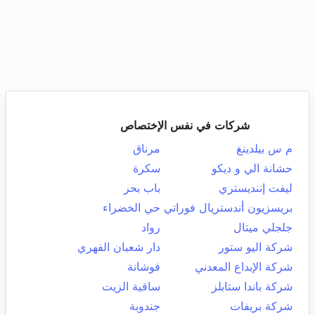
شركات في نفس الإختصاص
م س بيلدينغ
مرناق
حشانة الي و ديكو
سكرة
ليفت إننديستري
باب بحر
بريسزيون أندستريال فوراتي
حي الخضراء
جلجلي ميتال
رواد
شركة اليو ستور
دار شعبان الفهري
شركة الإبداع المعدني
فوشانة
شركة باندا ستابلز
ساقية الزيت
شركة بريفات
جندوبة