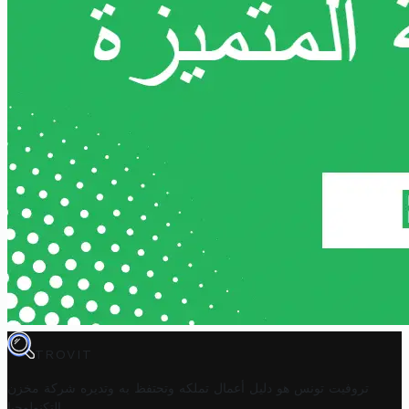
TROVIT
تروفيت تونس هو دليل أعمال تملكه وتحتفظ به وتديره
شركة مخزن
.
التكنولوجيا