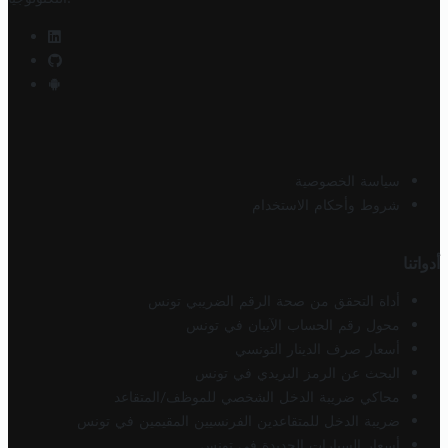
سياسة الخصوصية
شروط وأحكام الاستخدام
أدواتنا
أداة التحقق من صحة الرقم الضريبي تونس
محول رقم الحساب الآيبان في تونس
أسعار صرف الدينار التونسي
البحث عن الرمز البريدي في تونس
محاكي ضريبة الدخل الشخصي للموظف/المتقاعد
ضريبة الدخل للمتقاعدين الفرنسيين المقيمين في تونس
أسعار السيارات الجديدة في تونس