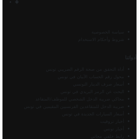
سياسة الخصوصية
شروط وأحكام الاستخدام
أدواتنا
أداة التحقق من صحة الرقم الضريبي تونس
محول رقم الحساب الآيبان في تونس
أسعار صرف الدينار التونسي
البحث عن الرمز البريدي في تونس
محاكي ضريبة الدخل الشخصي للموظف/المتقاعد
ضريبة الدخل للمتقاعدين الفرنسيين المقيمين في تونس
أسعار السيارات الجديدة في تونس
أخبار تروفيت
أخبار تونس
رابط خلفي مجاني