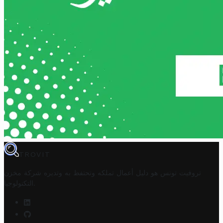
TROVIT
تروفيت تونس هو دليل أعمال تملكه وتحتفظ به وتديره
شركة مخزن
.
التكنولوجيا