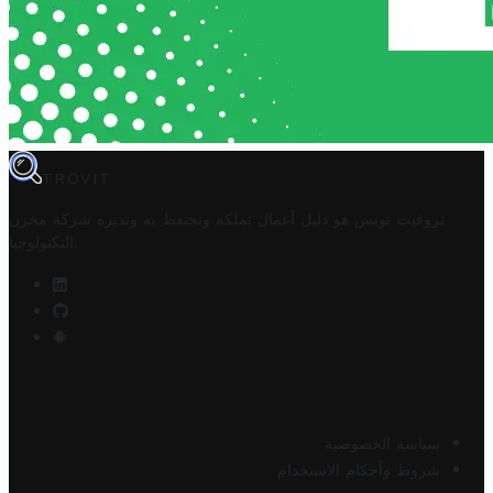
TROVIT
تروفيت تونس هو دليل أعمال تملكه وتحتفظ به وتديره
شركة مخزن
.
التكنولوجيا
سياسة الخصوصية
شروط وأحكام الاستخدام