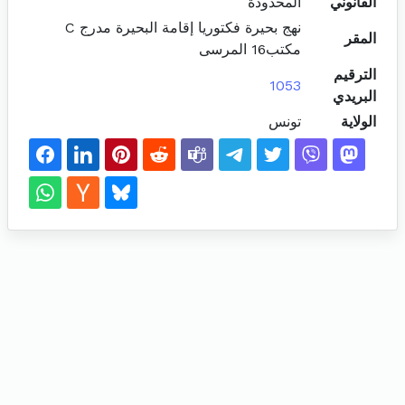
القانوني
المحدودة
نهج بحيرة فكتوريا إقامة البحيرة مدرج C
المقر
مكتب16 المرسى
الترقيم
1053
البريدي
الولاية
تونس