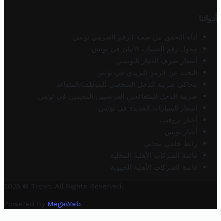
أدواتنا
أداة التحقق من صحة الرقم الضريبي تونس
محول رقم الحساب الآيبان في تونس
أسعار صرف الدينار التونسي
البحث عن الرمز البريدي في تونس
محاكي ضريبة الدخل الشخصي للموظف/المتقاعد
ضريبة الدخل للمتقاعدين الفرنسيين المقيمين في تونس
أسعار السيارات الجديدة في تونس
أخبار تروفيت
أخبار تونس
رابط خلفي مجاني
قائمة الشركات الأهلية المحلية
قائمة الشركات الأهلية الجهوية
2025 © Trovit. All Rights Reserved.
Powered By
MegaWeb
.