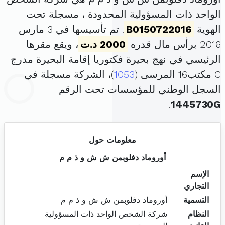
الواحد ذات المسؤولية المحدودة ، مسجلة تحت
الهوية
B0150722016
. تم تأسيسها في 3 مارس
2016 برأس مال قدره
2000 د.ت
، ويقع مقرها
الرئيسي في نهج بحيرة فكتوريا إقامة البحيرة مدرج
C مكتب16 المرسى (
1053
)، الشركة مسجلة في
السجل الوطني للمؤسسات تحت الرقم
.
1445730G
معلومات حول
أوروماد دفلوبمن ش ش و ذ م م
الإسم
التجاري
التسمية
أوروماد دفلوبمن ش ش و ذ م م
النظام
شركة الشخص الواحد ذات المسؤولية