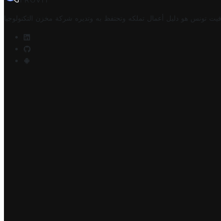
TROVIT
فيت تونس هو دليل أعمال تملكه وتحتفظ به وتديره
شركة مخزن التكنولوجيا