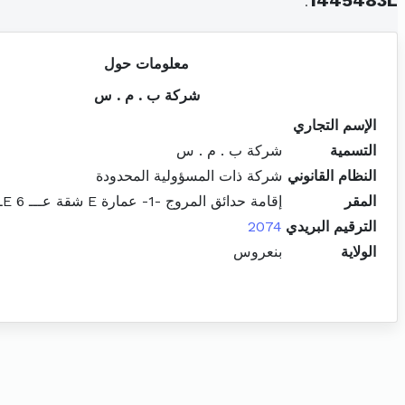
.
1445483L
معلومات حول
شركة ب . م . س
الإسم التجاري
التسمية
شركة ب . م . س
النظام القانوني
شركة ذات المسؤولية المحدودة
المقر
إقامة حدائق المروج -1- عمارة E شقة عـــ 6 Eــــــدد المروج
الترقيم البريدي
2074
الولاية
بنعروس