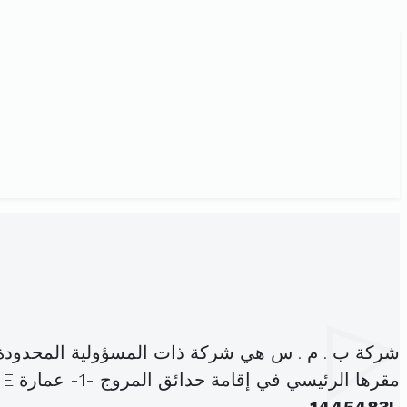
شركة ب . م . س هي شركة ذات المسؤولية المحدودة
مقرها الرئيسي في إقامة حدائق المروج -1- عمارة E شقة عـــ 6 Eــــــدد المروج (