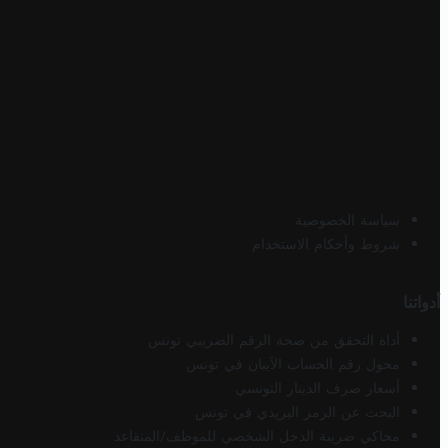
سياسة الخصوصية
شروط وأحكام الاستخدام
أدواتنا
أداة التحقق من صحة الرقم الضريبي تونس
محول رقم الحساب الآيبان في تونس
أسعار صرف الدينار التونسي
البحث عن الرمز البريدي في تونس
محاكي ضريبة الدخل الشخصي للموظف/المتقاعد