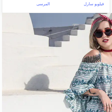
فيلوبو سارل
المرسى