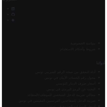
سياسة الخصوصية
شروط وأحكام الاستخدام
أدواتنا
أداة التحقق من صحة الرقم الضريبي تونس
محول رقم الحساب الآيبان في تونس
أسعار صرف الدينار التونسي
البحث عن الرمز البريدي في تونس
محاكي ضريبة الدخل الشخصي للموظف/المتقاعد
ضريبة الدخل للمتقاعدين الفرنسيين المقيمين في تونس
أسعار السيارات الجديدة في تونس