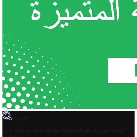
TROVIT
تروفيت تونس هو دليل أعمال تملكه وتحتفظ به وتديره
شركة مخزن
.
التكنولوجيا