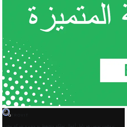
TROVIT
تروفيت تونس هو دليل أعمال تملكه وتحتفظ به وتديره
شركة مخزن