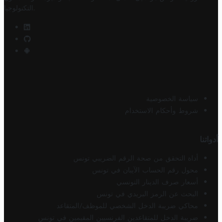
.
التكنولوجيا
سياسة الخصوصية
شروط وأحكام الاستخدام
أدواتنا
أداة التحقق من صحة الرقم الضريبي تونس
محول رقم الحساب الآيبان في تونس
أسعار صرف الدينار التونسي
البحث عن الرمز البريدي في تونس
محاكي ضريبة الدخل الشخصي للموظف/المتقاعد
ضريبة الدخل للمتقاعدين الفرنسيين المقيمين في تونس