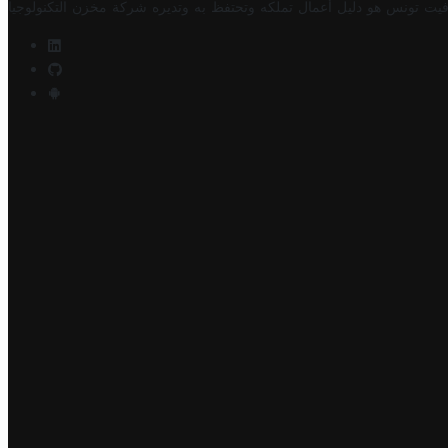
فيت تونس هو دليل أعمال تملكه وتحتفظ به وتديره
شركة مخزن التكنولوجيا