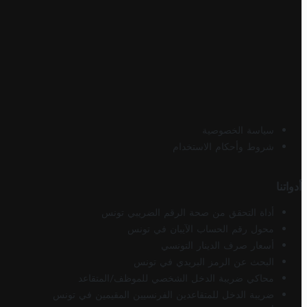
سياسة الخصوصية
شروط وأحكام الاستخدام
أدواتنا
أداة التحقق من صحة الرقم الضريبي تونس
محول رقم الحساب الآيبان في تونس
أسعار صرف الدينار التونسي
البحث عن الرمز البريدي في تونس
محاكي ضريبة الدخل الشخصي للموظف/المتقاعد
ضريبة الدخل للمتقاعدين الفرنسيين المقيمين في تونس