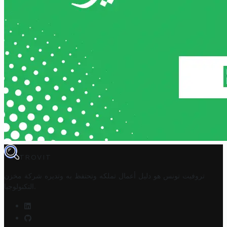
TROVIT
تروفيت تونس هو دليل أعمال تملكه وتحتفظ به وتديره
شركة مخزن
.
التكنولوجيا