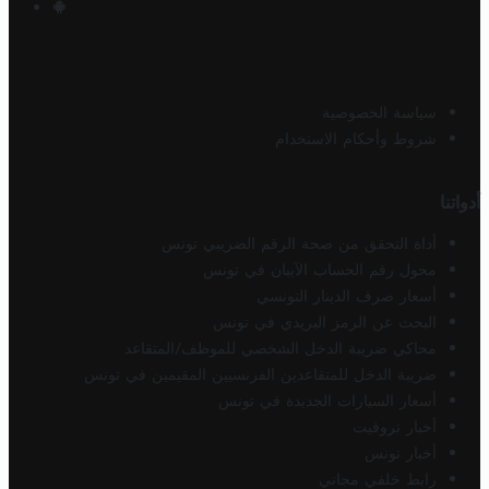
سياسة الخصوصية
شروط وأحكام الاستخدام
أدواتنا
أداة التحقق من صحة الرقم الضريبي تونس
محول رقم الحساب الآيبان في تونس
أسعار صرف الدينار التونسي
البحث عن الرمز البريدي في تونس
محاكي ضريبة الدخل الشخصي للموظف/المتقاعد
ضريبة الدخل للمتقاعدين الفرنسيين المقيمين في تونس
أسعار السيارات الجديدة في تونس
أخبار تروفيت
أخبار تونس
رابط خلفي مجاني