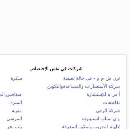
شركات في نفس الإختصاص
ترن ش م م - في حالة تصفية
سكرة
شركة الأستشارات والمساعدةوالتكوين
أ س ه للإستشارة
صفاقس المد
تقاطعات
المنزه
شركة الرقي
منوبة
وان ستاب انستيتوت
المرسى
لالهام للتدريب وتمكين المعرفة
باب بحر