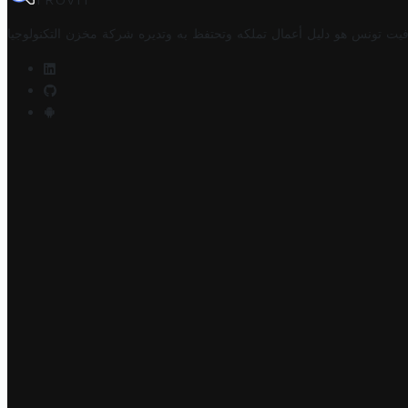
TROVIT
فيت تونس هو دليل أعمال تملكه وتحتفظ به وتديره
شركة مخزن التكنولوجيا