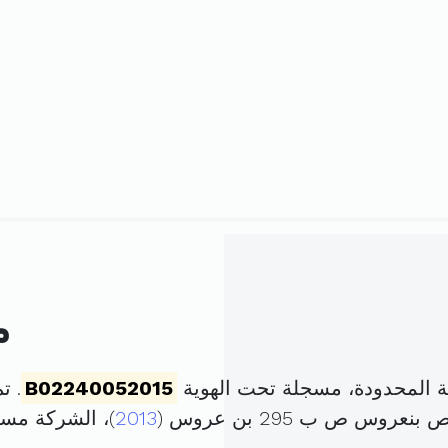
م
ة المحدودة، مسجلة تحت الهوية
B02240052015
. تم تأ
وس ص ب 295 بن عروس (
2013
)، الشركة مس