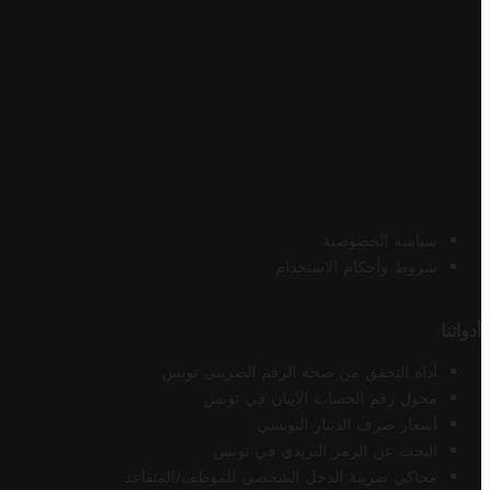
سياسة الخصوصية
شروط وأحكام الاستخدام
أدواتنا
أداة التحقق من صحة الرقم الضريبي تونس
محول رقم الحساب الآيبان في تونس
أسعار صرف الدينار التونسي
البحث عن الرمز البريدي في تونس
محاكي ضريبة الدخل الشخصي للموظف/المتقاعد