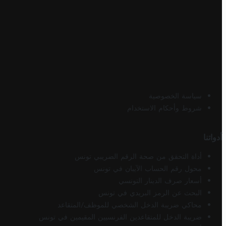
سياسة الخصوصية
شروط وأحكام الاستخدام
أدواتنا
أداة التحقق من صحة الرقم الضريبي تونس
محول رقم الحساب الآيبان في تونس
أسعار صرف الدينار التونسي
البحث عن الرمز البريدي في تونس
محاكي ضريبة الدخل الشخصي للموظف/المتقاعد
ضريبة الدخل للمتقاعدين الفرنسيين المقيمين في تونس