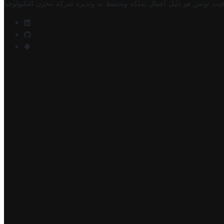
فيت تونس هو دليل أعمال تملكه وتحتفظ به وتديره
شركة مخزن التكنولوجيا