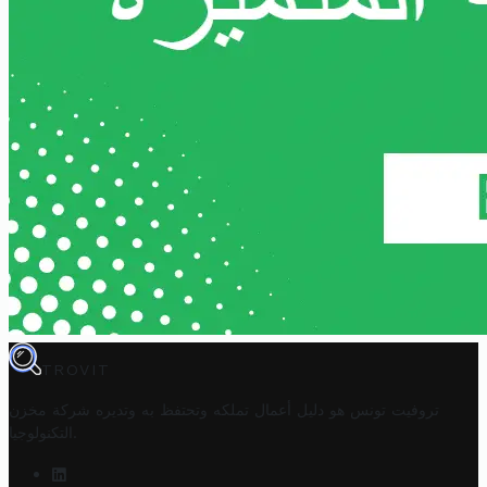
TROVIT
تروفيت تونس هو دليل أعمال تملكه وتحتفظ به وتديره
شركة مخزن
.
التكنولوجيا