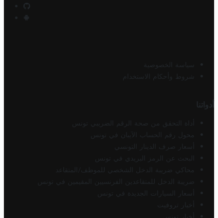
سياسة الخصوصية
شروط وأحكام الاستخدام
أدواتنا
أداة التحقق من صحة الرقم الضريبي تونس
محول رقم الحساب الآيبان في تونس
أسعار صرف الدينار التونسي
البحث عن الرمز البريدي في تونس
محاكي ضريبة الدخل الشخصي للموظف/المتقاعد
ضريبة الدخل للمتقاعدين الفرنسيين المقيمين في تونس
أسعار السيارات الجديدة في تونس
أخبار تروفيت
أخبار تونس