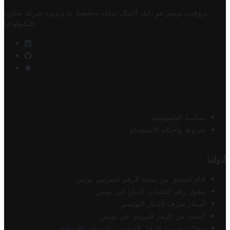
تروفيت تونس هو دليل أعمال تملكه وتحتفظ به وتديره
شركة مخزن
.
التكنولوجيا
سياسة الخصوصية
شروط وأحكام الاستخدام
أدواتنا
أداة التحقق من صحة الرقم الضريبي تونس
محول رقم الحساب الآيبان في تونس
أسعار صرف الدينار التونسي
البحث عن الرمز البريدي في تونس
محاكي ضريبة الدخل الشخصي للموظف/المتقاعد