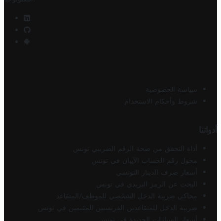
سياسة الخصوصية
شروط وأحكام الاستخدام
أدواتنا
أداة التحقق من صحة الرقم الضريبي تونس
محول رقم الحساب الآيبان في تونس
أسعار صرف الدينار التونسي
البحث عن الرمز البريدي في تونس
محاكي ضريبة الدخل الشخصي للموظف/المتقاعد
ضريبة الدخل للمتقاعدين الفرنسيين المقيمين في تونس
أسعار السيارات الجديدة في تونس