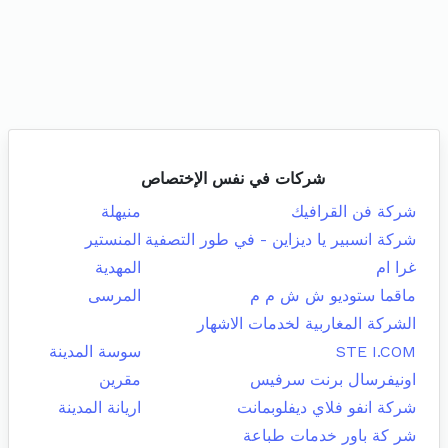
شركات في نفس الإختصاص
شركة فن القرافيك
منيهلة
شركة انسبير يا ديزاين - في طور التصفية
المنستير
غرا ام
المهدية
ماقما ستوديو ش ش م م
المرسى
الشركة المغاربية لخدمات الاشهار
STE I.COM
سوسة المدينة
اونيفرسال برنت سرفيس
مقرين
شركة انفو فلاي ديفلوبمانت
اريانة المدينة
شر كة باور خدمات طباعة