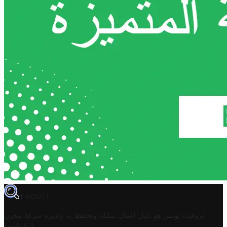
TROVIT
تروفيت تونس هو دليل أعمال تملكه وتحتفظ به وتديره
شركة مخزن
.
التكنولوجيا