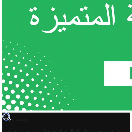
TROVIT
تروفيت تونس هو دليل أعمال تملكه وتحتفظ به وتديره
شركة مخزن