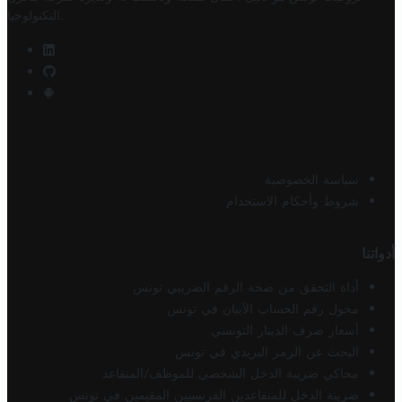
.
التكنولوجيا
سياسة الخصوصية
شروط وأحكام الاستخدام
أدواتنا
أداة التحقق من صحة الرقم الضريبي تونس
محول رقم الحساب الآيبان في تونس
أسعار صرف الدينار التونسي
البحث عن الرمز البريدي في تونس
محاكي ضريبة الدخل الشخصي للموظف/المتقاعد
ضريبة الدخل للمتقاعدين الفرنسيين المقيمين في تونس