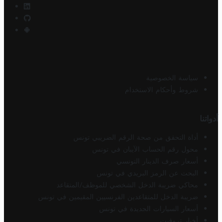
سياسة الخصوصية
شروط وأحكام الاستخدام
أدواتنا
أداة التحقق من صحة الرقم الضريبي تونس
محول رقم الحساب الآيبان في تونس
أسعار صرف الدينار التونسي
البحث عن الرمز البريدي في تونس
محاكي ضريبة الدخل الشخصي للموظف/المتقاعد
ضريبة الدخل للمتقاعدين الفرنسيين المقيمين في تونس
أسعار السيارات الجديدة في تونس
أخبار تروفيت