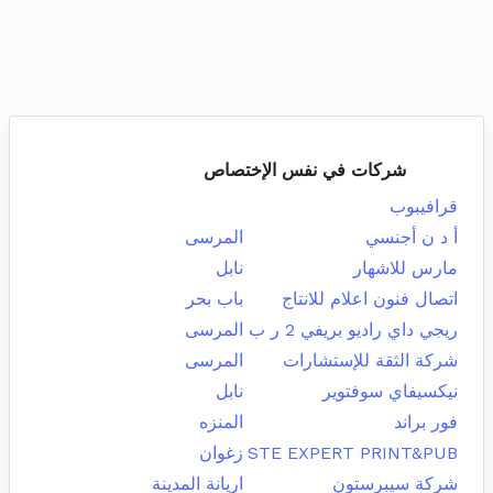
شركات في نفس الإختصاص
قرافيبوب
أ د ن أجنسي
المرسى
مارس للاشهار
نابل
اتصال فنون اعلام للانتاج
باب بحر
ريجي داي راديو بريفي 2 ر ب
المرسى
شركة الثقة للإستشارات
المرسى
نيكسيفاي سوفتوير
نابل
فور براند
المنزه
STE EXPERT PRINT&PUB
زغوان
شركة سيبرستون
اريانة المدينة