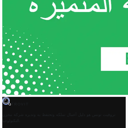
TROVIT
تروفيت تونس هو دليل أعمال تملكه وتحتفظ به وتديره
شركة مخزن
.
التكنولوجيا