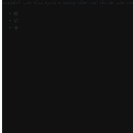
فيت تونس هو دليل أعمال تملكه وتحتفظ به وتديره
شركة مخزن التكنولوجيا