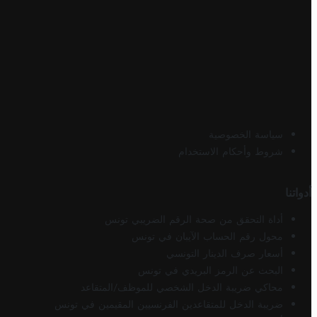
سياسة الخصوصية
شروط وأحكام الاستخدام
أدواتنا
أداة التحقق من صحة الرقم الضريبي تونس
محول رقم الحساب الآيبان في تونس
أسعار صرف الدينار التونسي
البحث عن الرمز البريدي في تونس
محاكي ضريبة الدخل الشخصي للموظف/المتقاعد
ضريبة الدخل للمتقاعدين الفرنسيين المقيمين في تونس