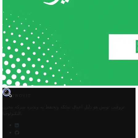
TROVIT
تروفيت تونس هو دليل أعمال تملكه وتحتفظ به وتديره
شركة مخزن
.
التكنولوجيا