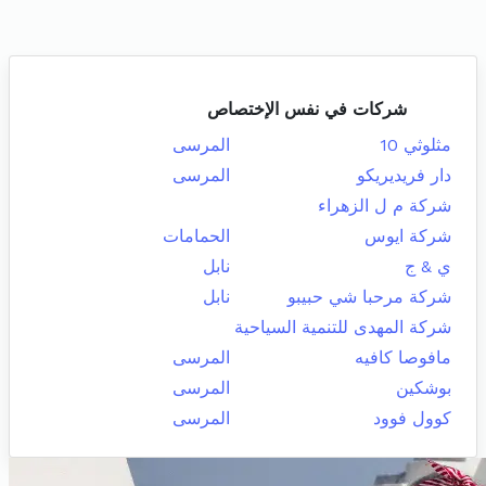
شركات في نفس الإختصاص
مثلوثي 10
المرسى
دار فريديريكو
المرسى
شركة م ل الزهراء
شركة ايوس
الحمامات
ي & ج
نابل
شركة مرحبا شي حبيبو
نابل
شركة المهدى للتنمية السياحية
مافوصا كافيه
المرسى
بوشكين
المرسى
كوول فوود
المرسى