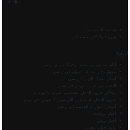
سياسة الخصوصية
شروط وأحكام الاستخدام
أدواتنا
أداة التحقق من صحة الرقم الضريبي تونس
محول رقم الحساب الآيبان في تونس
أسعار صرف الدينار التونسي
البحث عن الرمز البريدي في تونس
محاكي ضريبة الدخل الشخصي للموظف/المتقاعد
ضريبة الدخل للمتقاعدين الفرنسيين المقيمين في تونس
أسعار السيارات الجديدة في تونس
أخبار تروفيت
أخبار تونس
رابط خلفي مجاني