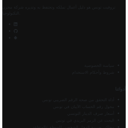
تروفيت تونس هو دليل أعمال تملكه وتحتفظ به وتديره
شركة مخزن
.
التكنولوجيا
سياسة الخصوصية
شروط وأحكام الاستخدام
أدواتنا
أداة التحقق من صحة الرقم الضريبي تونس
محول رقم الحساب الآيبان في تونس
أسعار صرف الدينار التونسي
البحث عن الرمز البريدي في تونس
محاكي ضريبة الدخل الشخصي للموظف/المتقاعد