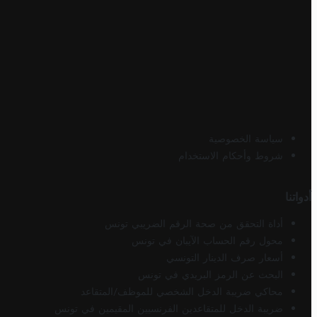
سياسة الخصوصية
شروط وأحكام الاستخدام
أدواتنا
أداة التحقق من صحة الرقم الضريبي تونس
محول رقم الحساب الآيبان في تونس
أسعار صرف الدينار التونسي
البحث عن الرمز البريدي في تونس
محاكي ضريبة الدخل الشخصي للموظف/المتقاعد
ضريبة الدخل للمتقاعدين الفرنسيين المقيمين في تونس