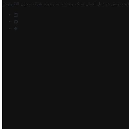
فيت تونس هو دليل أعمال تملكه وتحتفظ به وتديره
شركة مخزن التكنولوجيا