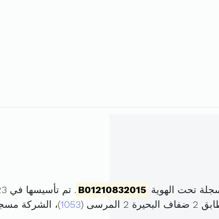
جلة تحت الهوية
B01210832015
. تم تأسيسها في 23 أكتوبر 2015 برأس مال قدره
مرسى (
1053
)، الشركة مسج