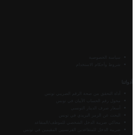
سياسة الخصوصية
شروط وأحكام الاستخدام
أدواتنا
أداة التحقق من صحة الرقم الضريبي تونس
محول رقم الحساب الآيبان في تونس
أسعار صرف الدينار التونسي
البحث عن الرمز البريدي في تونس
محاكي ضريبة الدخل الشخصي للموظف/المتقاعد
ضريبة الدخل للمتقاعدين الفرنسيين المقيمين في تونس