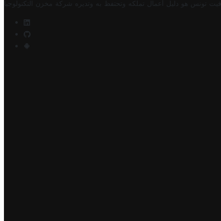
فيت تونس هو دليل أعمال تملكه وتحتفظ به وتديره
شركة مخزن التكنولوجيا