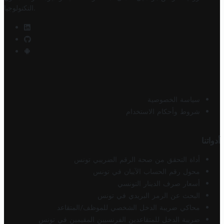
.
التكنولوجيا
سياسة الخصوصية
شروط وأحكام الاستخدام
أدواتنا
أداة التحقق من صحة الرقم الضريبي تونس
محول رقم الحساب الآيبان في تونس
أسعار صرف الدينار التونسي
البحث عن الرمز البريدي في تونس
محاكي ضريبة الدخل الشخصي للموظف/المتقاعد
ضريبة الدخل للمتقاعدين الفرنسيين المقيمين في تونس