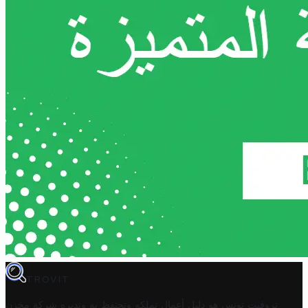
TROVIT
تروفيت تونس هو دليل أعمال تملكه وتحتفظ به وتديره
شركة مخزن