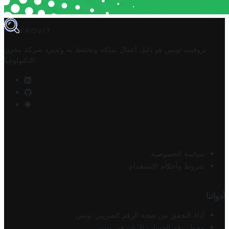
TROVIT
تروفيت تونس هو دليل أعمال تملكه وتحتفظ به وتديره
شركة مخزن
.
التكنولوجيا
سياسة الخصوصية
شروط وأحكام الاستخدام
أدواتنا
أداة التحقق من صحة الرقم الضريبي تونس
محول رقم الحساب الآيبان في تونس