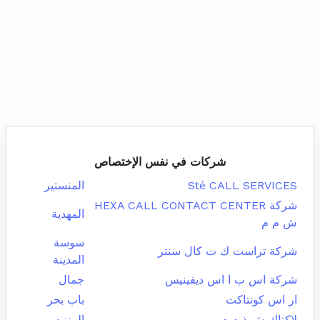
شركات في نفس الإختصاص
Sté CALL SERVICES
المنستير
شركة HEXA CALL CONTACT CENTER
المهدية
ش م م
سوسة
شركة تراست ك ت كال سنتر
المدينة
شركة اس ب ا اس ديفينيس
جمال
ار اس كونتاكت
باب بحر
لاكتاك ش ذ م م
المنزه