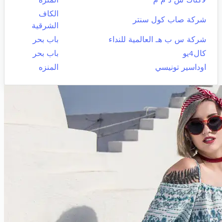
الكاف
شركة صاب كول سنتر
الشرقية
شركة س ب هـ العالمية للنداء
باب بحر
كال4يو
باب بحر
اوداسير تونيسي
المنزه