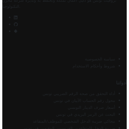
تروفيت تونس هو دليل أعمال تملكه وتحتفظ به وتديره
شركة مخزن
.
التكنولوجيا
سياسة الخصوصية
شروط وأحكام الاستخدام
أدواتنا
أداة التحقق من صحة الرقم الضريبي تونس
محول رقم الحساب الآيبان في تونس
أسعار صرف الدينار التونسي
البحث عن الرمز البريدي في تونس
محاكي ضريبة الدخل الشخصي للموظف/المتقاعد
ضريبة الدخل للمتقاعدين الفرنسيين المقيمين في تونس