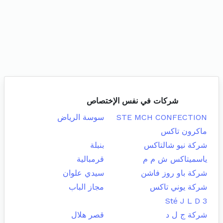
شركات في نفس الإختصاص
STE MCH CONFECTION
سوسة الرياض
ماكرون تاكس
شركة نيو شالتاكس
بنبلة
ياسميتاكس ش م م
قرمبالية
شركة باو روز فاشن
سيدي علوان
شركة يوني تاكس
مجاز الباب
Sté J L D 3
شركة ج ل د
قصر هلال