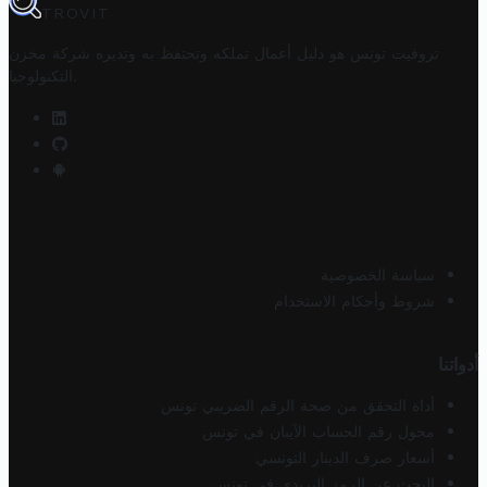
TROVIT
تروفيت تونس هو دليل أعمال تملكه وتحتفظ به وتديره
شركة مخزن
.
التكنولوجيا
سياسة الخصوصية
شروط وأحكام الاستخدام
أدواتنا
أداة التحقق من صحة الرقم الضريبي تونس
محول رقم الحساب الآيبان في تونس
أسعار صرف الدينار التونسي
البحث عن الرمز البريدي في تونس