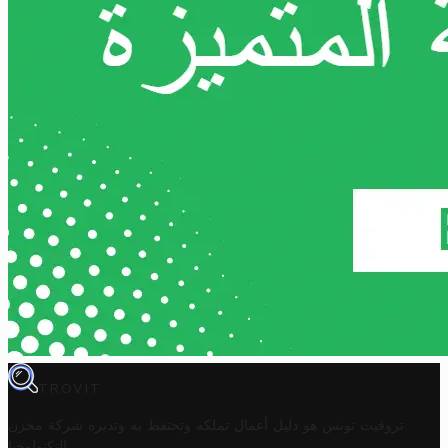
TROVIT
تروفيت تونس هو دليل أعمال تملكه وتحتفظ به وتديره
شركة مخزن
.
التكنولوجيا