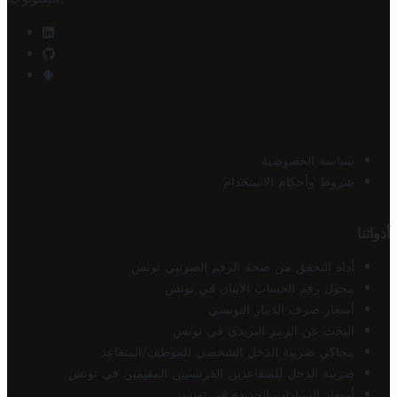
سياسة الخصوصية
شروط وأحكام الاستخدام
أدواتنا
أداة التحقق من صحة الرقم الضريبي تونس
محول رقم الحساب الآيبان في تونس
أسعار صرف الدينار التونسي
البحث عن الرمز البريدي في تونس
محاكي ضريبة الدخل الشخصي للموظف/المتقاعد
ضريبة الدخل للمتقاعدين الفرنسيين المقيمين في تونس
أسعار السيارات الجديدة في تونس