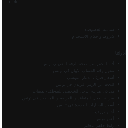
سياسة الخصوصية
شروط وأحكام الاستخدام
أدواتنا
أداة التحقق من صحة الرقم الضريبي تونس
محول رقم الحساب الآيبان في تونس
أسعار صرف الدينار التونسي
البحث عن الرمز البريدي في تونس
محاكي ضريبة الدخل الشخصي للموظف/المتقاعد
ضريبة الدخل للمتقاعدين الفرنسيين المقيمين في تونس
أسعار السيارات الجديدة في تونس
أخبار تروفيت
أخبار تونس
رابط خلفي مجاني