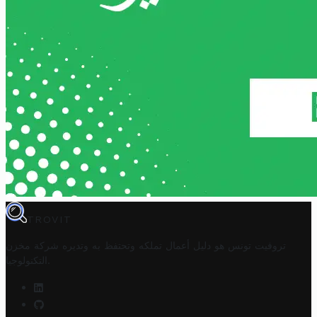
TROVIT
تروفيت تونس هو دليل أعمال تملكه وتحتفظ به وتديره
شركة مخزن
.
التكنولوجيا