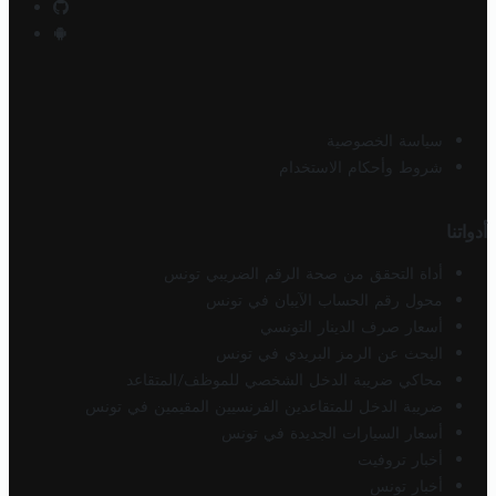
سياسة الخصوصية
شروط وأحكام الاستخدام
أدواتنا
أداة التحقق من صحة الرقم الضريبي تونس
محول رقم الحساب الآيبان في تونس
أسعار صرف الدينار التونسي
البحث عن الرمز البريدي في تونس
محاكي ضريبة الدخل الشخصي للموظف/المتقاعد
ضريبة الدخل للمتقاعدين الفرنسيين المقيمين في تونس
أسعار السيارات الجديدة في تونس
أخبار تروفيت
أخبار تونس