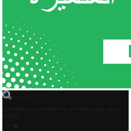
TROVIT
تروفيت تونس هو دليل أعمال تملكه وتحتفظ به وتديره
شركة مخزن
.
التكنولوجيا