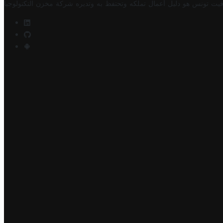
فيت تونس هو دليل أعمال تملكه وتحتفظ به وتديره
شركة مخزن التكنولوجيا