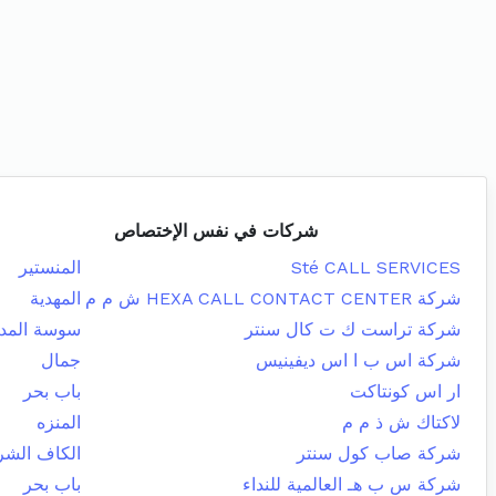
شركات في نفس الإختصاص
Sté CALL SERVICES
المنستير
شركة HEXA CALL CONTACT CENTER ش م م
المهدية
شركة تراست ك ت كال سنتر
سوسة المدي
شركة اس ب ا اس ديفينيس
جمال
ار اس كونتاكت
باب بحر
لاكتاك ش ذ م م
المنزه
شركة صاب كول سنتر
الكاف الشر
شركة س ب هـ العالمية للنداء
باب بحر