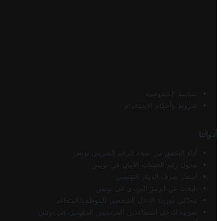
سياسة الخصوصية
شروط وأحكام الاستخدام
أدواتنا
أداة التحقق من صحة الرقم الضريبي تونس
محول رقم الحساب الآيبان في تونس
أسعار صرف الدينار التونسي
البحث عن الرمز البريدي في تونس
محاكي ضريبة الدخل الشخصي للموظف/المتقاعد
ضريبة الدخل للمتقاعدين الفرنسيين المقيمين في تونس