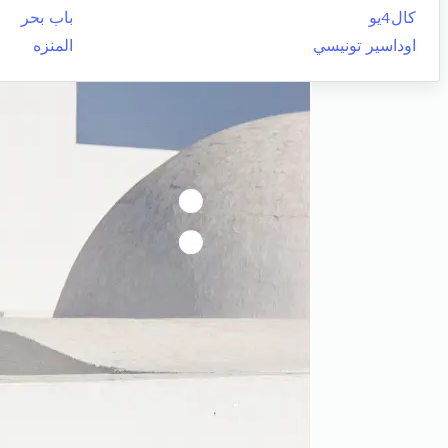
كال4يو
باب بحر
اوداسير تونيسي
المنزه