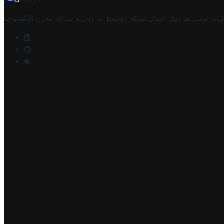
TROVIT
فيت تونس هو دليل أعمال تملكه وتحتفظ به وتديره
شركة مخزن التكنولوجيا