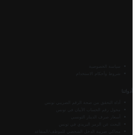
سياسة الخصوصية
شروط وأحكام الاستخدام
أدواتنا
أداة التحقق من صحة الرقم الضريبي تونس
محول رقم الحساب الآيبان في تونس
أسعار صرف الدينار التونسي
البحث عن الرمز البريدي في تونس
محاكي ضريبة الدخل الشخصي للموظف/المتقاعد