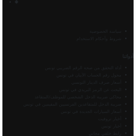
سياسة الخصوصية
شروط وأحكام الاستخدام
أدواتنا
أداة التحقق من صحة الرقم الضريبي تونس
محول رقم الحساب الآيبان في تونس
أسعار صرف الدينار التونسي
البحث عن الرمز البريدي في تونس
محاكي ضريبة الدخل الشخصي للموظف/المتقاعد
ضريبة الدخل للمتقاعدين الفرنسيين المقيمين في تونس
أسعار السيارات الجديدة في تونس
أخبار تروفيت
أخبار تونس
رابط خلفي مجاني