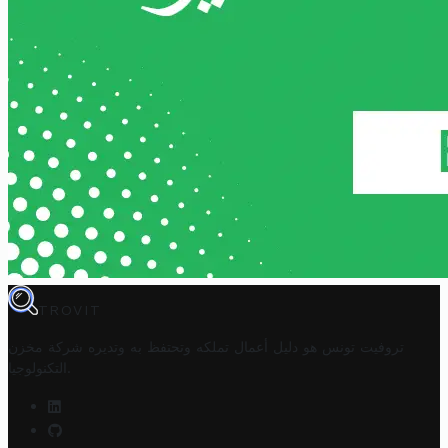
TROVIT
تروفيت تونس هو دليل أعمال تملكه وتحتفظ به وتديره
شركة مخزن
.
التكنولوجيا