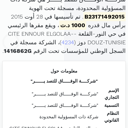
المسؤولية المحدودة، مسجلة تحت الهوية
B23171492015
. تم تأسيسها في 28 أوت 2015
برأس مال قدره
1000 د.ت
، ويقع مقرها الرئيسي
في حي النور-القلعة -CITE ENNOUR ELGOLAA-
DOUZ-TUNISIE دوز (
4234
)، الشركة مسجلة في
السجل الوطني للمؤسسات تحت الرقم
1416862G
.
معلومات حول
"شركــــة الوفـــــاق للتصد يــــــر"
الإسم
"شركــــة الوفـــــاق للتصد يــــــر"
التجاري
التسمية
"شركــــة الوفـــــاق للتصد يــــــر"
النظام
شركة ذات المسؤولية المحدودة
القانوني