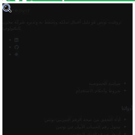
TROVIT
تروفيت تونس هو دليل أعمال تملكه وتحتفظ به وتديره
شركة مخزن
.
التكنولوجيا
سياسة الخصوصية
شروط وأحكام الاستخدام
أدواتنا
أداة التحقق من صحة الرقم الضريبي تونس
محول رقم الحساب الآيبان في تونس
أسعار صرف الدينار التونسي