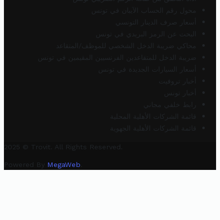
محول رقم الحساب الآيبان في تونس
أسعار صرف الدينار التونسي
البحث عن الرمز البريدي في تونس
محاكي ضريبة الدخل الشخصي للموظف/المتقاعد
ضريبة الدخل للمتقاعدين الفرنسيين المقيمين في تونس
أسعار السيارات الجديدة في تونس
أخبار تروفيت
أخبار تونس
رابط خلفي مجاني
قائمة الشركات الأهلية المحلية
قائمة الشركات الأهلية الجهوية
2025 © Trovit. All Rights Reserved.
Powered By
MegaWeb
.