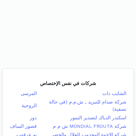
شركات في نفس الإختصاص
الشايب دات
المرسى
شركة صدام للتبريد ـ ش.م.م (في حالة
الروحية
تصفية)
اسكندر الدباك لتصدير التمور
دوز
شركة MONDIAL FROUTA ش م م
قصور الساف
شركة الاخوة المجدوب للغلال والخضر
بو عرقوب