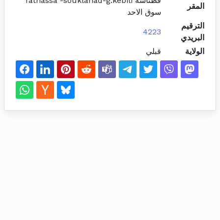
فطناسة fatnassa -souklahad-g.kebili
المقر
سوق الاحد
الترقيم
4223
البريدي
الولاية
قبلي