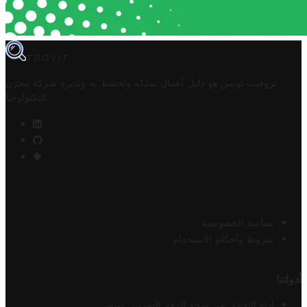
TROVIT
تروفيت تونس هو دليل أعمال تملكه وتحتفظ به وتديره
شركة مخزن
.
التكنولوجيا
سياسة الخصوصية
شروط وأحكام الاستخدام
أدواتنا
أداة التحقق من صحة الرقم الضريبي تونس