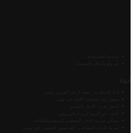
سياسة الخصوصية
شروط وأحكام الاستخدام
أدواتنا
أداة التحقق من صحة الرقم الضريبي تونس
محول رقم الحساب الآيبان في تونس
أسعار صرف الدينار التونسي
البحث عن الرمز البريدي في تونس
محاكي ضريبة الدخل الشخصي للموظف/المتقاعد
ضريبة الدخل للمتقاعدين الفرنسيين المقيمين في تونس