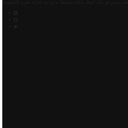
فيت تونس هو دليل أعمال تملكه وتحتفظ به وتديره
شركة مخزن التكنولوجيا