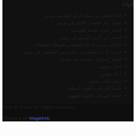
أدواتنا
أداة التحقق من صحة الرقم الضريبي تونس
محول رقم الحساب الآيبان في تونس
أسعار صرف الدينار التونسي
البحث عن الرمز البريدي في تونس
محاكي ضريبة الدخل الشخصي للموظف/المتقاعد
ضريبة الدخل للمتقاعدين الفرنسيين المقيمين في تونس
أسعار السيارات الجديدة في تونس
أخبار تروفيت
أخبار تونس
رابط خلفي مجاني
قائمة الشركات الأهلية المحلية
قائمة الشركات الأهلية الجهوية
2025 © Trovit. All Rights Reserved.
Powered By
MegaWeb
.