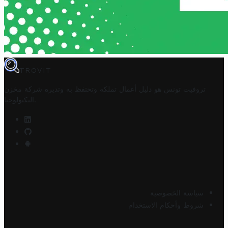
TROVIT
تروفيت تونس هو دليل أعمال تملكه وتحتفظ به وتديره
شركة مخزن
.
التكنولوجيا
سياسة الخصوصية
شروط وأحكام الاستخدام