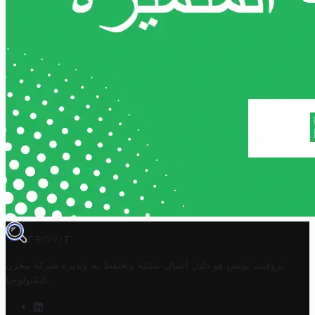
TROVIT
تروفيت تونس هو دليل أعمال تملكه وتحتفظ به وتديره
شركة مخزن
.
التكنولوجيا