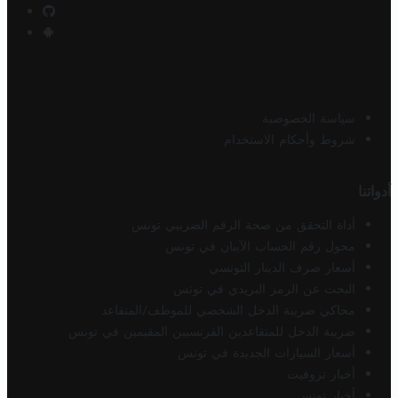
سياسة الخصوصية
شروط وأحكام الاستخدام
أدواتنا
أداة التحقق من صحة الرقم الضريبي تونس
محول رقم الحساب الآيبان في تونس
أسعار صرف الدينار التونسي
البحث عن الرمز البريدي في تونس
محاكي ضريبة الدخل الشخصي للموظف/المتقاعد
ضريبة الدخل للمتقاعدين الفرنسيين المقيمين في تونس
أسعار السيارات الجديدة في تونس
أخبار تروفيت
أخبار تونس