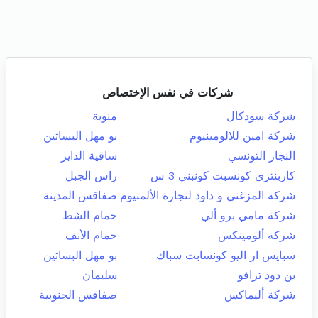
شركات في نفس الإختصاص
شركة سودكال
منوبة
شركة امين للالومينيوم
بو مهل البساتين
النجار التونسي
ساقية الداير
كاربنتري كونسبت كونبني 3 س
راس الجبل
شركة المزغني و داود لنجارة الألمنيوم
صفاقس المدينة
شركة مامي برو ألي
حمام الشط
شركة ألومينكس
حمام الأنف
سبايس ار اليو كونسابت سباك
بو مهل البساتين
بن دود ترافو
سليمان
شركة أليماكس
صفاقس الجنوبية