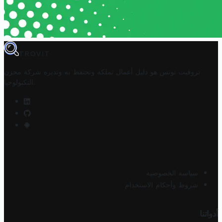
TROVIT
تروفيت تونس هو دليل أعمال تملكه وتحتفظ به وتديره
شركة مخزن
.
التكنولوجيا
سياسة الخصوصية
شروط وأحكام الاستخدام
أدواتنا