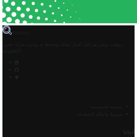
TROVIT
تروفيت تونس هو دليل أعمال تملكه وتحتفظ به وتديره
شركة مخزن
.
التكنولوجيا
سياسة الخصوصية
شروط وأحكام الاستخدام
أدواتنا