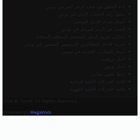
أداة التحقق من صحة الرقم الضريبي تونس
محول رقم الحساب الآيبان في تونس
أسعار صرف الدينار التونسي
البحث عن الرمز البريدي في تونس
محاكي ضريبة الدخل الشخصي للموظف/المتقاعد
ضريبة الدخل للمتقاعدين الفرنسيين المقيمين في تونس
أسعار السيارات الجديدة في تونس
أخبار تروفيت
أخبار تونس
رابط خلفي مجاني
قائمة الشركات الأهلية المحلية
قائمة الشركات الأهلية الجهوية
2025 © Trovit. All Rights Reserved.
Powered By
MegaWeb
.